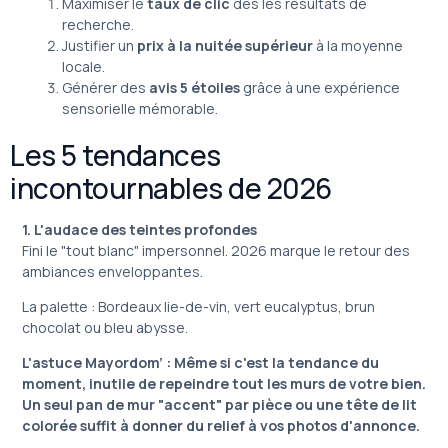
Maximiser le
taux de clic
dès les résultats de
recherche.
Justifier un
prix à la nuitée supérieur
à la moyenne
locale.
Générer des
avis 5 étoiles
grâce à une expérience
sensorielle mémorable.
Les 5 tendances
incontournables de 2026
1. L'audace des teintes profondes
Fini le "tout blanc" impersonnel. 2026 marque le retour des
ambiances enveloppantes.
La palette : Bordeaux lie-de-vin, vert eucalyptus, brun
chocolat ou bleu abysse.
L'astuce Mayordom’ : Même si c'est la tendance du
moment, inutile de repeindre tout les murs de votre bien.
Un seul pan de mur "accent" par pièce ou une tête de lit
colorée suffit à donner du relief à vos photos d'annonce.